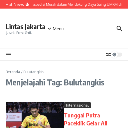
Lewati ke konten
Hot News
Peran Ekspedisi Murah dalam Mendukung Daya Saing UMKM di Pas
Lintas Jakarta
Menu
Jakarta Punya Cerita
Beranda
/
Bulutangkis
Menjelajahi Tag: Bulutangkis
Internasional
Tunggal Putra
Paceklik Gelar All