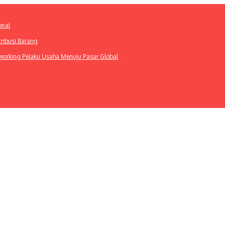
onal
tribusi Barang
etworking Pelaku Usaha Menuju Pasar Global