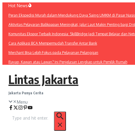
Lewati
Hot News
ke
Peran Ekspedisi Murah dalam Mendukung Daya Saing UMKM di Pasar Nasi
konten
Aktivitas Pelayaran Balikpapan Meningkat, Jalur Laut Makin Penting bagi Dis
Komunitas Ekspor Terbaik Indonesia: SkillBridge Jadi Tempat Belajar dan N
Cara Aplikasi BCA Mempermudah Transfer Antar Bank
Merchant Bisa Lebih Fokus pada Pelayanan Pelanggan
Rayap, Kawan atau Lawan? Ini Penjelasan Lengkap untuk Pemilik Rumah
Lintas Jakarta
Jakarta Punya Cerita
Menu
Pencarian
untuk: