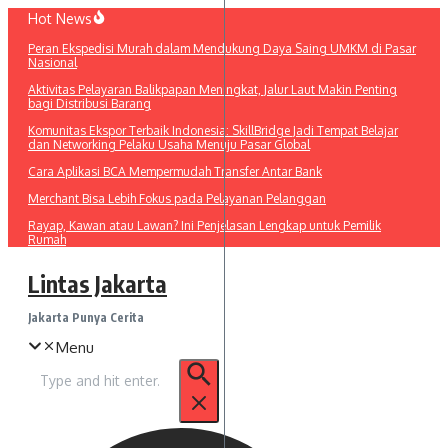
Lewati
Hot News
ke
Peran Ekspedisi Murah dalam Mendukung Daya Saing UMKM di Pasar
konten
Nasional
Aktivitas Pelayaran Balikpapan Meningkat, Jalur Laut Makin Penting
bagi Distribusi Barang
Komunitas Ekspor Terbaik Indonesia: SkillBridge Jadi Tempat Belajar
dan Networking Pelaku Usaha Menuju Pasar Global
Cara Aplikasi BCA Mempermudah Transfer Antar Bank
Merchant Bisa Lebih Fokus pada Pelayanan Pelanggan
Rayap, Kawan atau Lawan? Ini Penjelasan Lengkap untuk Pemilik
Rumah
Lintas Jakarta
Jakarta Punya Cerita
Menu
Pencarian
untuk: