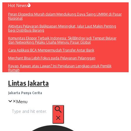
Lewati
Hot News
ke
Peran Ekspedisi Murah dalam Mendukung Daya Saing UMKM di Pasar
konten
Nasional
Aktivitas Pelayaran Balikpapan Meningkat, Jalur Laut Makin Penting
bagi Distribusi Barang
Komunitas Ekspor Terbaik Indonesia: SkillBridge Jadi Tempat Belajar
dan Networking Pelaku Usaha Menuju Pasar Global
Cara Aplikasi BCA Mempermudah Transfer Antar Bank
Merchant Bisa Lebih Fokus pada Pelayanan Pelanggan
Rayap, Kawan atau Lawan? Ini Penjelasan Lengkap untuk Pemilik
Rumah
Lintas Jakarta
Jakarta Punya Cerita
Menu
Pencarian
untuk: