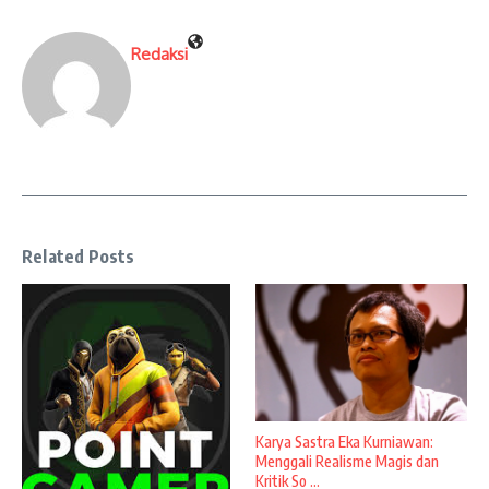
Redaksi
Related Posts
Karya Sastra Eka Kurniawan:
Menggali Realisme Magis dan
Kritik So ...