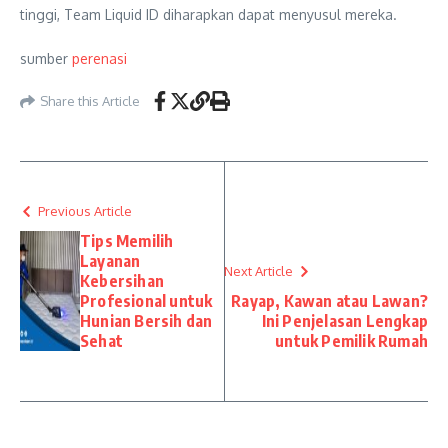
tinggi, Team Liquid ID diharapkan dapat menyusul mereka.
sumber
perenasi
Share this Article
Previous Article
Tips Memilih
Layanan
Next Article
Kebersihan
Profesional untuk
Rayap, Kawan atau Lawan?
Hunian Bersih dan
Ini Penjelasan Lengkap
Sehat
untuk Pemilik Rumah