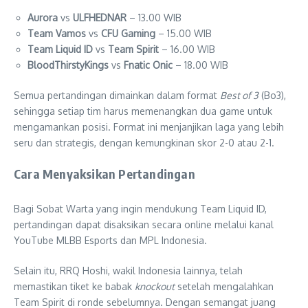
Aurora
vs
ULFHEDNAR
– 13.00 WIB
Team Vamos
vs
CFU Gaming
– 15.00 WIB
Team Liquid ID
vs
Team Spirit
– 16.00 WIB
BloodThirstyKings
vs
Fnatic Onic
– 18.00 WIB
Semua pertandingan dimainkan dalam format
Best of 3
(Bo3),
sehingga setiap tim harus memenangkan dua game untuk
mengamankan posisi. Format ini menjanjikan laga yang lebih
seru dan strategis, dengan kemungkinan skor 2-0 atau 2-1.
Cara Menyaksikan Pertandingan
Bagi Sobat Warta yang ingin mendukung Team Liquid ID,
pertandingan dapat disaksikan secara online melalui kanal
YouTube MLBB Esports dan MPL Indonesia.
Selain itu, RRQ Hoshi, wakil Indonesia lainnya, telah
memastikan tiket ke babak
knockout
setelah mengalahkan
Team Spirit di ronde sebelumnya. Dengan semangat juang