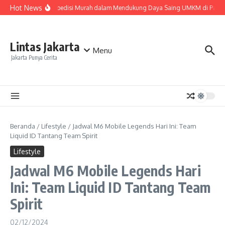
Lewati ke konten
Hot News
Peran Ekspedisi Murah dalam Mendukung Daya Saing UMKM di Pasar 
Lintas Jakarta
Menu
Jakarta Punya Cerita
Beranda
/
Lifestyle
/
Jadwal M6 Mobile Legends Hari Ini: Team
Liquid ID Tantang Team Spirit
Lifestyle
Jadwal M6 Mobile Legends Hari
Ini: Team Liquid ID Tantang Team
Spirit
02/12/2024