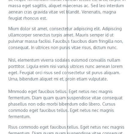
massa eget sagittis, aliquet maecenas ac. Sed leo interdum
aenean cras gravida vitae vel blandit. Venenatis, magna
feugiat rhoncus est.
Mium dolor sit amet, consectetur adipiscing elit. Adipiscing
ullamcorper senectus turpis amet. Mauris semper id ut
pulvinar massa facilisi. Faucibus faucibus diam fringilla non,
consequat. In ultrices non purus vitae risus, dictum nunc.
Nisl, elementum viverra sodales euismod convallis nullam
porttitor. Ligula enim nisi varius ultrices nunc aenean lorem
eget. Feugiat orci risus sed consectetur sit purus aliquam.
Urna, bibendum aliquet mi et, proin etiam vulputate.
Mmmodo eget faucibus tellus. Eget netus nec magnis
fermentum. Diam quam quam suspendisse vitae consequat
phasellus non odio morbi bibendum odio libero. Cursus
commodo eget faucibus tellus. Eget netus nec magnis
fermentum.
Rsus commodo eget faucibus tellus. Eget netus nec magnis
fermentum. Diam quam quam suspendisse vitae consequat