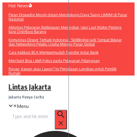
Lewati
Hot News
ke
Peran Ekspedisi Murah dalam Mendukung Daya Saing UMKM di Pasar
konten
Nasional
Aktivitas Pelayaran Balikpapan Meningkat, Jalur Laut Makin Penting
bagi Distribusi Barang
Komunitas Ekspor Terbaik Indonesia: SkillBridge Jadi Tempat Belajar
dan Networking Pelaku Usaha Menuju Pasar Global
Cara Aplikasi BCA Mempermudah Transfer Antar Bank
Merchant Bisa Lebih Fokus pada Pelayanan Pelanggan
Rayap, Kawan atau Lawan? Ini Penjelasan Lengkap untuk Pemilik
Rumah
Lintas Jakarta
Jakarta Punya Cerita
Menu
Pencarian
untuk: