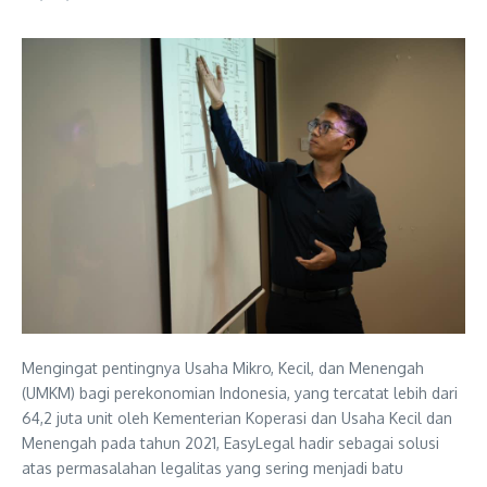
Mengingat pentingnya Usaha Mikro, Kecil, dan Menengah
(UMKM) bagi perekonomian Indonesia, yang tercatat lebih dari
64,2 juta unit oleh Kementerian Koperasi dan Usaha Kecil dan
Menengah pada tahun 2021, EasyLegal hadir sebagai solusi
atas permasalahan legalitas yang sering menjadi batu