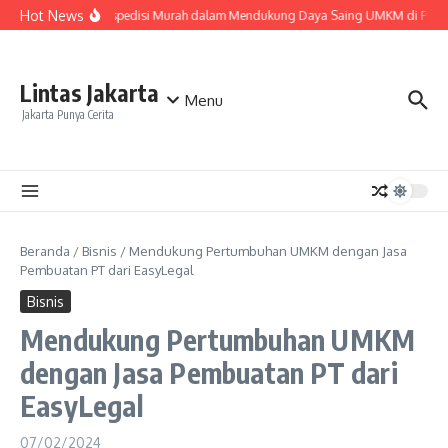
Lewati ke konten
Hot News
Peran Ekspedisi Murah dalam Mendukung Daya Saing UMKM di Pasar
Lintas Jakarta
Menu
Jakarta Punya Cerita
Beranda
/
Bisnis
/
Mendukung Pertumbuhan UMKM dengan Jasa
Pembuatan PT dari EasyLegal
Bisnis
Mendukung Pertumbuhan UMKM
dengan Jasa Pembuatan PT dari
EasyLegal
07/02/2024