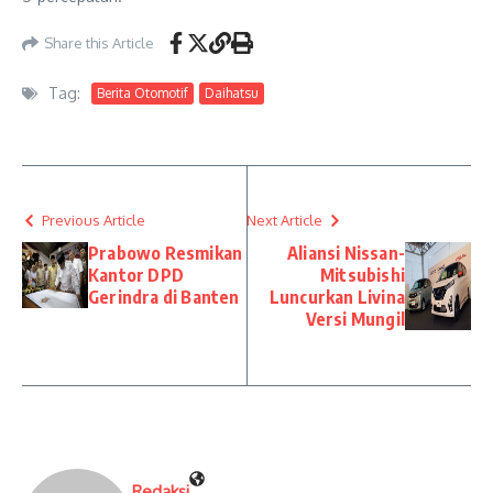
Share this Article
Tag:
Berita Otomotif
Daihatsu
Previous Article
Next Article
Prabowo Resmikan
Aliansi Nissan-
Kantor DPD
Mitsubishi
Gerindra di Banten
Luncurkan Livina
Versi Mungil
Redaksi