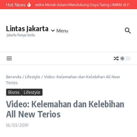
Lewati ke konten
Hot News
Peran Ekspedisi Murah dalam Mendukung Daya Saing UMKM di Pasar 
Lintas Jakarta
Menu
Jakarta Punya Cerita
Beranda
/
Lifestyle
/
Video: Kelemahan dan Kelebihan All New
Terios
Bisnis
Lifestyle
Video: Kelemahan dan Kelebihan
All New Terios
16/03/2019