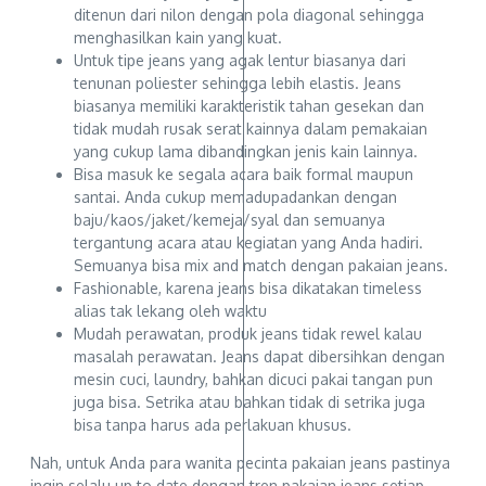
ditenun dari nilon dengan pola diagonal sehingga
menghasilkan kain yang kuat.
Untuk tipe jeans yang agak lentur biasanya dari
tenunan poliester sehingga lebih elastis. Jeans
biasanya memiliki karakteristik tahan gesekan dan
tidak mudah rusak serat kainnya dalam pemakaian
yang cukup lama dibandingkan jenis kain lainnya.
Bisa masuk ke segala acara baik formal maupun
santai. Anda cukup memadupadankan dengan
baju/kaos/jaket/kemeja/syal dan semuanya
tergantung acara atau kegiatan yang Anda hadiri.
Semuanya bisa mix and match dengan pakaian jeans.
Fashionable, karena jeans bisa dikatakan timeless
alias tak lekang oleh waktu
Mudah perawatan, produk jeans tidak rewel kalau
masalah perawatan. Jeans dapat dibersihkan dengan
mesin cuci, laundry, bahkan dicuci pakai tangan pun
juga bisa. Setrika atau bahkan tidak di setrika juga
bisa tanpa harus ada perlakuan khusus.
Nah, untuk Anda para wanita pecinta pakaian jeans pastinya
ingin selalu up to date dengan tren pakaian jeans setiap