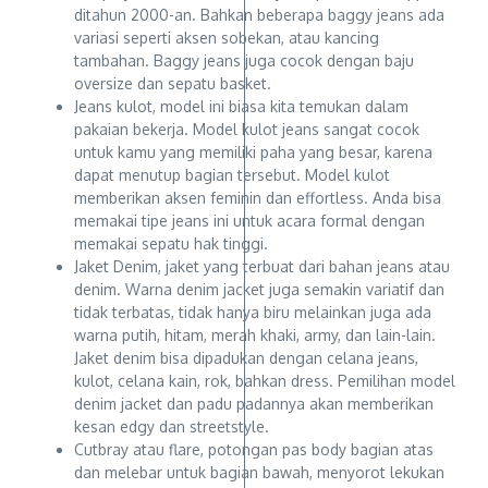
ditahun 2000-an. Bahkan beberapa baggy jeans ada
variasi seperti aksen sobekan, atau kancing
tambahan. Baggy jeans juga cocok dengan baju
oversize dan sepatu basket.
Jeans kulot, model ini biasa kita temukan dalam
pakaian bekerja. Model kulot jeans sangat cocok
untuk kamu yang memiliki paha yang besar, karena
dapat menutup bagian tersebut. Model kulot
memberikan aksen feminin dan effortless. Anda bisa
memakai tipe jeans ini untuk acara formal dengan
memakai sepatu hak tinggi.
Jaket Denim, jaket yang terbuat dari bahan jeans atau
denim. Warna denim jacket juga semakin variatif dan
tidak terbatas, tidak hanya biru melainkan juga ada
warna putih, hitam, merah khaki, army, dan lain-lain.
Jaket denim bisa dipadukan dengan celana jeans,
kulot, celana kain, rok, bahkan dress. Pemilihan model
denim jacket dan padu padannya akan memberikan
kesan edgy dan streetstyle.
Cutbray atau flare, potongan pas body bagian atas
dan melebar untuk bagian bawah, menyorot lekukan