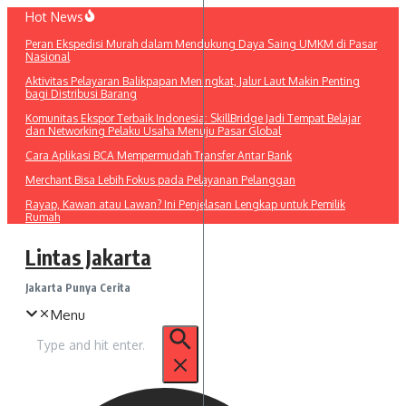
Lewati
Hot News
ke
Peran Ekspedisi Murah dalam Mendukung Daya Saing UMKM di Pasar
konten
Nasional
Aktivitas Pelayaran Balikpapan Meningkat, Jalur Laut Makin Penting
bagi Distribusi Barang
Komunitas Ekspor Terbaik Indonesia: SkillBridge Jadi Tempat Belajar
dan Networking Pelaku Usaha Menuju Pasar Global
Cara Aplikasi BCA Mempermudah Transfer Antar Bank
Merchant Bisa Lebih Fokus pada Pelayanan Pelanggan
Rayap, Kawan atau Lawan? Ini Penjelasan Lengkap untuk Pemilik
Rumah
Lintas Jakarta
Jakarta Punya Cerita
Menu
Pencarian
untuk: