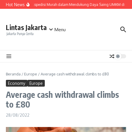
Lewati ke konten
Hot News
Peran Ekspedisi Murah dalam Mendukung Daya Saing UMKM di Pasar
Lintas Jakarta
Menu
Jakarta Punya Cerita
Beranda
/
Europe
/
Average cash withdrawal climbs to £80
Economy
Europe
Average cash withdrawal climbs
to £80
28/08/2022