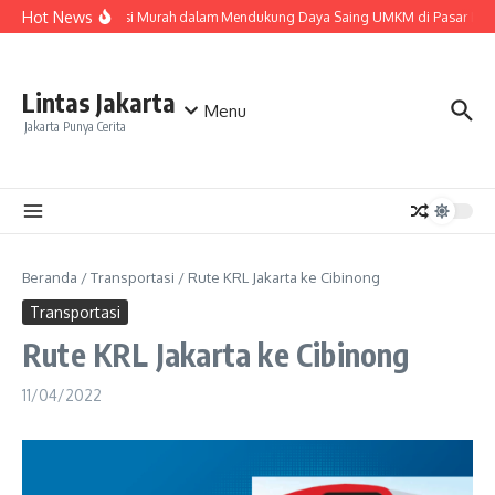
Lewati ke konten
Hot News
Peran Ekspedisi Murah dalam Mendukung Daya Saing UMKM di Pasar Nasi
Lintas Jakarta
Menu
Jakarta Punya Cerita
Beranda
/
Transportasi
/
Rute KRL Jakarta ke Cibinong
Transportasi
Rute KRL Jakarta ke Cibinong
11/04/2022