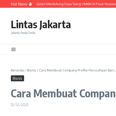
Lewati ke konten
Hot News
eran Ekspedisi Murah dalam Mendukung Daya Saing UMKM di Pasar Nasional
Lintas Jakarta
Jakarta Punya Cerita
Beranda
/
Bisnis
/
Cara Membuat Company Profile Perusahaan Baru
Bisnis
Cara Membuat Company
12/12/2021