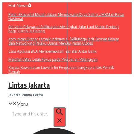
Lewati
Hot News
ke
Peran Ekspedisi Murah dalam Mendukung Daya Saing UMKM di Pasar
konten
Nasional
Aktivitas Pelayaran Balikpapan Meningkat, Jalur Laut Makin Penting
bagi Distribusi Barang
Komunitas Ekspor Terbaik Indonesia: SkillBridge Jadi Tempat Belajar
dan Networking Pelaku Usaha Menuju Pasar Global
Cara Aplikasi BCA Mempermudah Transfer Antar Bank
Merchant Bisa Lebih Fokus pada Pelayanan Pelanggan
Rayap, Kawan atau Lawan? Ini Penjelasan Lengkap untuk Pemilik
Rumah
Lintas Jakarta
Jakarta Punya Cerita
Menu
Pencarian
untuk: