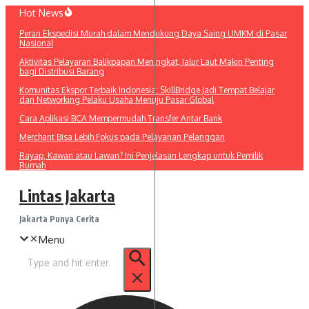
Lewati
Hot News
ke
Peran Ekspedisi Murah dalam Mendukung Daya Saing UMKM di Pasar
konten
Nasional
Aktivitas Pelayaran Balikpapan Meningkat, Jalur Laut Makin Penting
bagi Distribusi Barang
Komunitas Ekspor Terbaik Indonesia: SkillBridge Jadi Tempat Belajar
dan Networking Pelaku Usaha Menuju Pasar Global
Cara Aplikasi BCA Mempermudah Transfer Antar Bank
Merchant Bisa Lebih Fokus pada Pelayanan Pelanggan
Rayap, Kawan atau Lawan? Ini Penjelasan Lengkap untuk Pemilik
Rumah
Lintas Jakarta
Jakarta Punya Cerita
Menu
Pencarian
untuk: