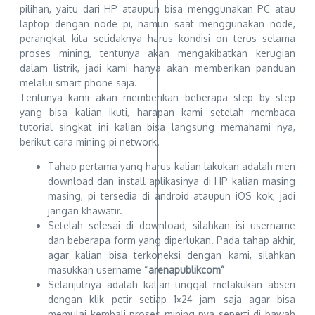
pilihan, yaitu dari HP ataupun bisa menggunakan PC atau
laptop dengan node pi, namun saat menggunakan node,
perangkat kita setidaknya harus kondisi on terus selama
proses mining, tentunya akan mengakibatkan kerugian
dalam listrik, jadi kami hanya akan memberikan panduan
melalui smart phone saja.
Tentunya kami akan memberikan beberapa step by step
yang bisa kalian ikuti, harapan kami setelah membaca
tutorial singkat ini kalian bisa langsung memahami nya,
berikut cara mining pi network.
Tahap pertama yang harus kalian lakukan adalah men
download dan install aplikasinya di HP kalian masing
masing, pi tersedia di android ataupun iOS kok, jadi
jangan khawatir.
Setelah selesai di download, silahkan isi username
dan beberapa form yang diperlukan. Pada tahap akhir,
agar kalian bisa terkoneksi dengan kami, silahkan
masukkan username “
arenapublikcom”
Selanjutnya adalah kalian tinggal melakukan absen
dengan klik petir setiap 1×24 jam saja agar bisa
memulai kembali proses mining nya seperti di bawah