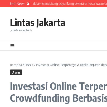
Lewati ke konten
Hot News
kspedisi Murah dalam Mendukung Daya Saing UMKM di Pasar Nasional
Aktiv
Lintas Jakarta
Jakarta Punya Cerita
Beranda
/
Bisnis
/
Investasi Online Terpercaya & Berkelanjutan de
Bisnis
Investasi Online Terpe
Crowdfunding Berbasis