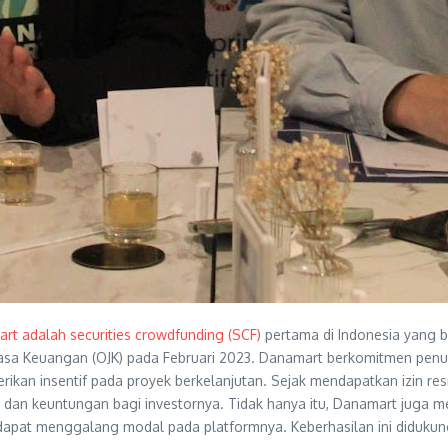
rt adalah securities crowdfunding (SCF)
pertama di Indonesia yang 
s Jasa Keuangan (OJK) pada Februari 2023. Danamart berkomitmen pen
kan insentif pada proyek berkelanjutan. Sejak mendapatkan izin re
n keuntungan bagi investornya. Tidak hanya itu, Danamart juga men
 dapat menggalang modal pada platformnya. Keberhasilan ini diduku