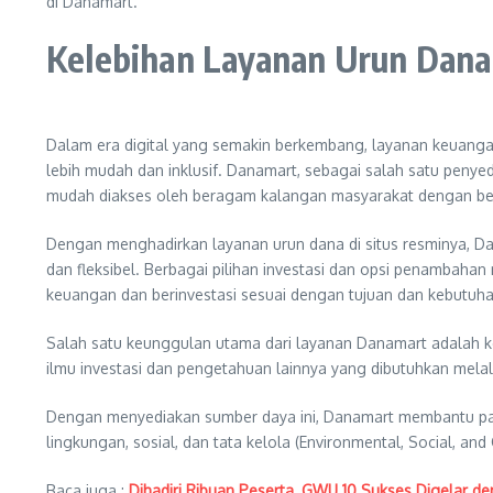
di Danamart.
Kelebihan Layanan Urun Dan
Dalam era digital yang semakin berkembang, layanan keuang
lebih mudah dan inklusif. Danamart, sebagai salah satu penye
mudah diakses oleh beragam kalangan masyarakat dengan berba
Dengan menghadirkan layanan urun dana di situs resminya, D
dan fleksibel. Berbagai pilihan investasi dan opsi penamb
keuangan dan berinvestasi sesuai dengan tujuan dan kebutuh
Salah satu keunggulan utama dari layanan Danamart adalah 
ilmu investasi dan pengetahuan lainnya yang dibutuhkan melal
Dengan menyediakan sumber daya ini, Danamart membantu para
lingkungan, sosial, dan tata kelola (Environmental, Social, 
Baca juga :
Dihadiri Ribuan Peserta, GWU 10 Sukses Digelar d