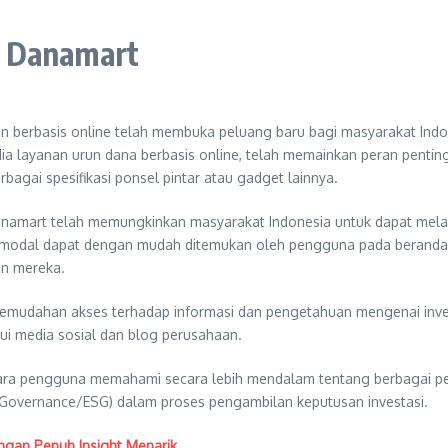
a Danamart
an berbasis online telah membuka peluang baru bagi masyarakat In
dia layanan urun dana berbasis online, telah memainkan peran pentin
gai spesifikasi ponsel pintar atau gadget lainnya.
anamart telah memungkinkan masyarakat Indonesia untuk dapat mela
ahan modal dapat dengan mudah ditemukan oleh pengguna pada beran
an mereka.
kemudahan akses terhadap informasi dan pengetahuan mengenai inv
ui media sosial dan blog perusahaan.
 pengguna memahami secara lebih mendalam tentang berbagai peluan
and Governance/ESG) dalam proses pengambilan keputusan investasi.
engan Penuh Insight Menarik