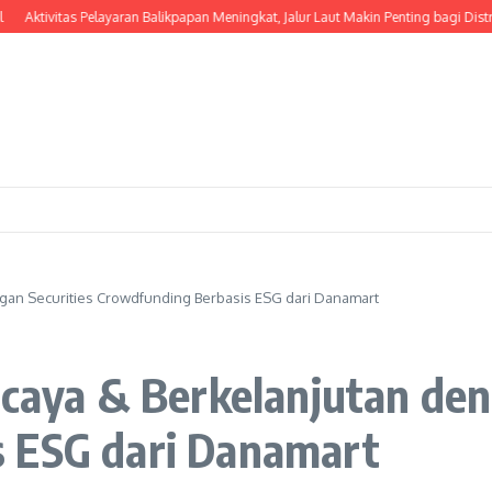
itas Pelayaran Balikpapan Meningkat, Jalur Laut Makin Penting bagi Distribusi Bar
ngan Securities Crowdfunding Berbasis ESG dari Danamart
rcaya & Berkelanjutan den
 ESG dari Danamart