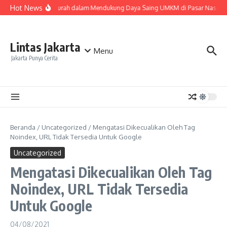
Lewati ke konten
Hot News
Peran Ekspedisi Murah dalam Mendukung Daya Saing UMKM di Pasar Nasiona
Lintas Jakarta
Menu
Jakarta Punya Cerita
Beranda
/
Uncategorized
/
Mengatasi Dikecualikan Oleh Tag
Noindex, URL Tidak Tersedia Untuk Google
Uncategorized
Mengatasi Dikecualikan Oleh Tag
Noindex, URL Tidak Tersedia
Untuk Google
04/08/2021