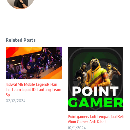
Related Posts
Jadwal M6 Mobile Legends Hari
Ini: Team Liquid ID Tantang Team
Sp ...
02/12/2024
Pointgamers Jadi Tempat Jual Beli
Akun Games Anti Ribet
10/11/2024