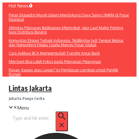
Lewati
Hot News
ke
Peran Ekspedisi Murah dalam Mendukung Daya Saing UMKM di Pasar
konten
Nasional
Aktivitas Pelayaran Balikpapan Meningkat, Jalur Laut Makin Penting
bagi Distribusi Barang
Komunitas Ekspor Terbaik Indonesia: SkillBridge Jadi Tempat Belajar
dan Networking Pelaku Usaha Menuju Pasar Global
Cara Aplikasi BCA Mempermudah Transfer Antar Bank
Merchant Bisa Lebih Fokus pada Pelayanan Pelanggan
Rayap, Kawan atau Lawan? Ini Penjelasan Lengkap untuk Pemilik
Rumah
Lintas Jakarta
Jakarta Punya Cerita
Menu
Pencarian
untuk: