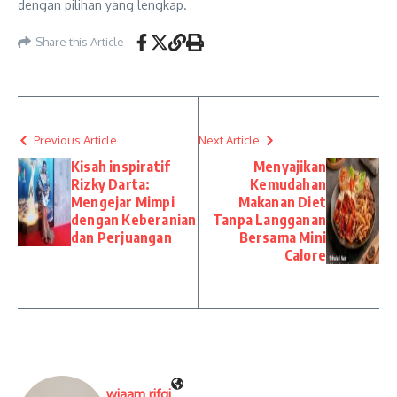
dengan pilihan yang lengkap.
Share this Article
Previous Article
Next Article
Kisah inspiratif
Menyajikan
Rizky Darta:
Kemudahan
Mengejar Mimpi
Makanan Diet
dengan Keberanian
Tanpa Langganan
dan Perjuangan
Bersama Mini
Calore
wiaam rifqi