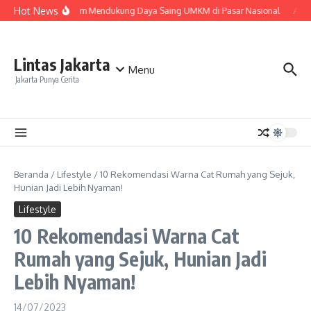
Lewati ke konten
Hot News
Ekspedisi Murah dalam Mendukung Daya Saing UMKM di Pasar Nasional
Aktiv
Lintas Jakarta
Menu
Jakarta Punya Cerita
Beranda
/
Lifestyle
/
10 Rekomendasi Warna Cat Rumah yang Sejuk,
Hunian Jadi Lebih Nyaman!
Lifestyle
10 Rekomendasi Warna Cat
Rumah yang Sejuk, Hunian Jadi
Lebih Nyaman!
14/07/2023