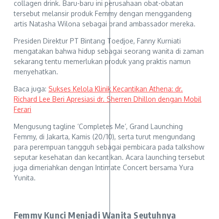
collagen drink. Baru-baru ini perusahaan obat-obatan
tersebut melansir produk Femmy dengan menggandeng
artis Natasha Wilona sebagai brand ambassador mereka.
Presiden Direktur PT Bintang Toedjoe, Fanny Kurniati
mengatakan bahwa hidup sebagai seorang wanita di zaman
sekarang tentu memerlukan produk yang praktis namun
menyehatkan.
Baca juga:
Sukses Kelola Klinik Kecantikan Athena: dr.
Richard Lee Beri Apresiasi dr. Sherren Dhillon dengan Mobil
Ferari
Mengusung tagline ‘Completes Me’, Grand Launching
Femmy, di Jakarta, Kamis (20/10), serta turut mengundang
para perempuan tangguh sebagai pembicara pada talkshow
seputar kesehatan dan kecantikan. Acara launching tersebut
juga dimeriahkan dengan Intimate Concert bersama Yura
Yunita.
Femmy Kunci Menjadi Wanita Seutuhnya