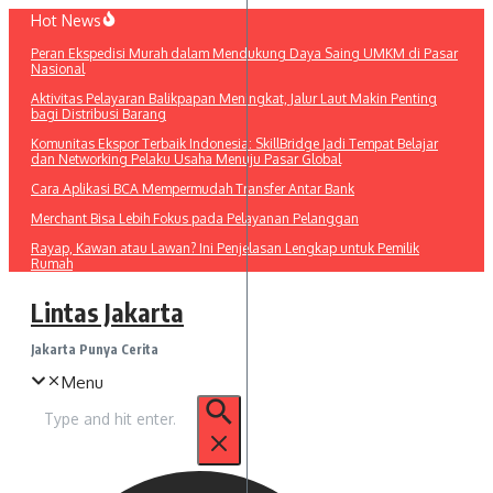
Lewati
Hot News
ke
Peran Ekspedisi Murah dalam Mendukung Daya Saing UMKM di Pasar
konten
Nasional
Aktivitas Pelayaran Balikpapan Meningkat, Jalur Laut Makin Penting
bagi Distribusi Barang
Komunitas Ekspor Terbaik Indonesia: SkillBridge Jadi Tempat Belajar
dan Networking Pelaku Usaha Menuju Pasar Global
Cara Aplikasi BCA Mempermudah Transfer Antar Bank
Merchant Bisa Lebih Fokus pada Pelayanan Pelanggan
Rayap, Kawan atau Lawan? Ini Penjelasan Lengkap untuk Pemilik
Rumah
Lintas Jakarta
Jakarta Punya Cerita
Menu
Pencarian
untuk: