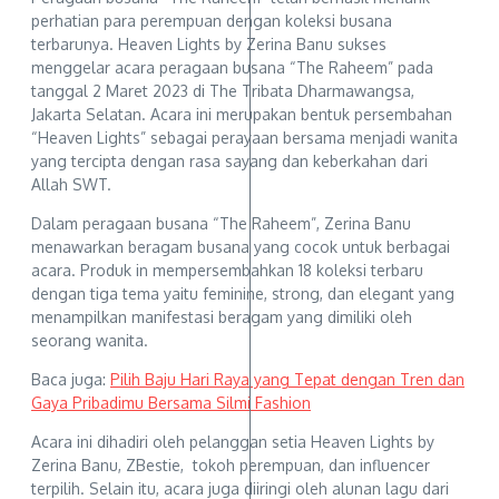
perhatian para perempuan dengan koleksi busana
terbarunya. Heaven Lights by Zerina Banu sukses
menggelar acara peragaan busana “The Raheem” pada
tanggal 2 Maret 2023 di The Tribata Dharmawangsa,
Jakarta Selatan. Acara ini merupakan bentuk persembahan
“Heaven Lights” sebagai perayaan bersama menjadi wanita
yang tercipta dengan rasa sayang dan keberkahan dari
Allah SWT.
Dalam peragaan busana “The Raheem”, Zerina Banu
menawarkan beragam busana yang cocok untuk berbagai
acara. Produk in mempersembahkan 18 koleksi terbaru
dengan tiga tema yaitu feminine, strong, dan elegant yang
menampilkan manifestasi beragam yang dimiliki oleh
seorang wanita.
Baca juga:
Pilih Baju Hari Raya yang Tepat dengan Tren dan
Gaya Pribadimu Bersama Silmi Fashion
Acara ini dihadiri oleh pelanggan setia Heaven Lights by
Zerina Banu, ZBestie, tokoh perempuan, dan influencer
terpilih. Selain itu, acara juga diiringi oleh alunan lagu dari