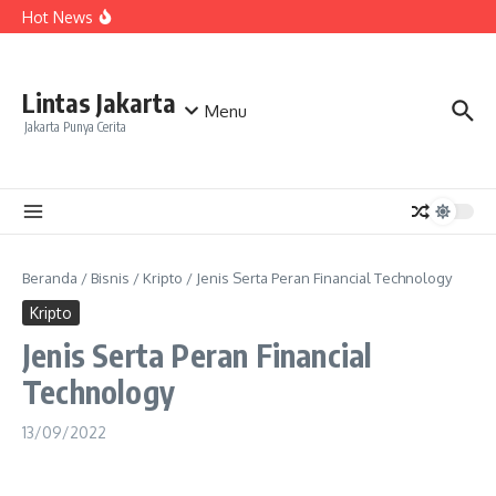
Tempat Belajar dan Networking Pelaku Usaha Menuju
Lewati ke konten
Hot News
Pasar Global
Cara Aplikasi BCA Mempermudah Transfer Antar Bank
Merchant Bisa Lebih Fokus pada Pelayanan Pelanggan
Rayap, Kawan atau Lawan? Ini Penjelasan Lengkap untuk
Pemilik Rumah
Lintas Jakarta
Menu
Jakarta Punya Cerita
Beranda
/
Bisnis
/
Kripto
/
Jenis Serta Peran Financial Technology
Kripto
Jenis Serta Peran Financial
Technology
13/09/2022